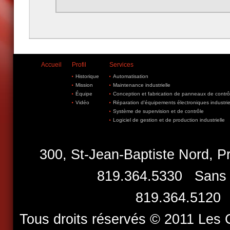
Accueil
Profil
Services
Historique
Automatisation
Mission
Maintenance industrielle
Équipe
Conception et fabrication de panneaux de contrô
Vidéo
Réparation d'équipements électroniques industrie
Système de supervision et de contrôle
Logiciel de gestion et de production industrielle
300, St-Jean-Baptiste Nord
819­.364­.5330 Sans f
819­.364­.512
Tous droits réservés © 2011 Les 